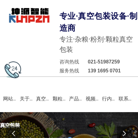
专业·真空包装设备·制
造商
专注·杂粮·粉剂·颗粒真空
包装
咨询热线
021-51987259
服务热线
139 1695 0701
网站首页
关于我们
真空包装机
颗粒包装机
产品中心
视频案例
行内资讯
联系我们