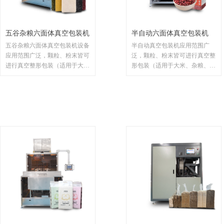
五谷杂粮六面体真空包装机
半自动六面体真空包装机
五谷杂粮六面体真空包装机设备
半自动真空包装机应用范围广
应用范围广泛，颗粒、粉末皆可
泛，颗粒、粉末皆可进行真空整
进行真空整形包装（适用于大
形包装（适用于大米、杂粮、珍
米、杂粮、珍珠粉圆、茶、猫
珠粉圆、茶、猫砂、坚果炒货、
砂、坚果炒货、酒曲、酵母
酒曲、酵母等）。
等）。