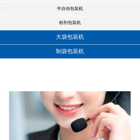
半自动包装机
粉剂包装机
大袋包装机
制袋包装机