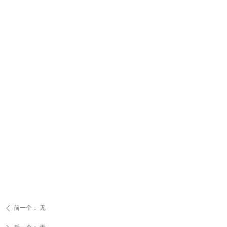
前一个：
无
ꄴ