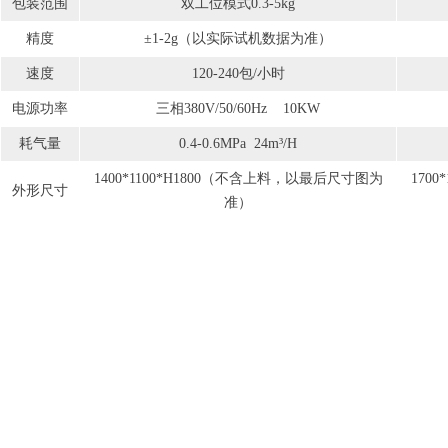
包装范围
双工位模式0.3-5kg
精度
±1-2g（以实际试机数据为准）
速度
120-240包/小时
电源功率
三相380V/50/60Hz 10KW
耗气量
0.4-0.6MPa 24m³/H
1400*1100*H1800（不含上料，以最后尺寸图为
170
外形尺寸
准）