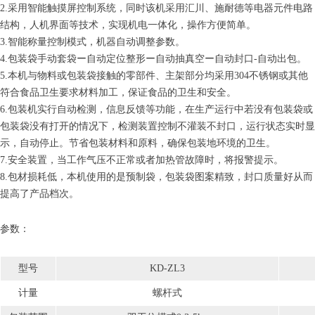
2.采用智能触摸屏控制系统，同时该机采用汇川、施耐德等电器元件电路
结构，人机界面等技术，实现机电一体化，操作方便简单。
3.智能称量控制模式，机器自动调整参数。
4.包装袋手动套袋ー自动定位整形ー自动抽真空ー自动封口-自动出包。
5.本机与物料或包装袋接触的零部件、主架部分均采用304不锈钢或其他
符合食品卫生要求材料加工，保证食品的卫生和安全。
6.包装机实行自动检测，信息反馈等功能，在生产运行中若没有包装袋或
包装袋没有打开的情况下，检测装置控制不灌装不封口，运行状态实时显
示，自动停止。节省包装材料和原料，确保包装地环境的卫生。
7.安全装置，当工作气压不正常或者加热管故障时，将报警提示。
8.包材损耗低，本机使用的是预制袋，包装袋图案精致，封口质量好从而
提高了产品档次。
参数：
型号
KD-ZL3
计量
螺杆式